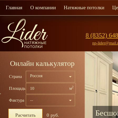
Главная
О компании
Натяжные потолки
Ц
8 (8352) 64
np-lider@mail.
Онлайн калькулятор
Россия
Страна
2
Площадь
м
...
Фактура
Бесшов
Расчитать
0
руб.