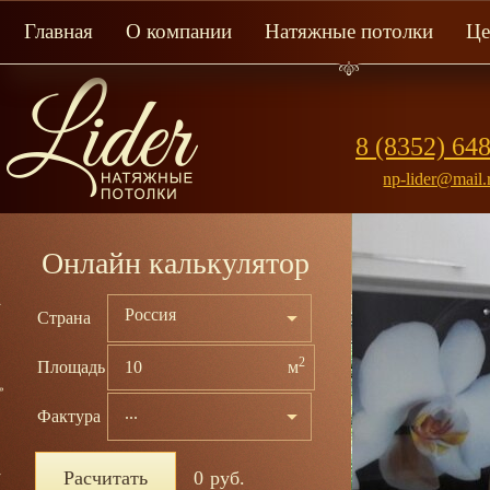
Главная
О компании
Натяжные потолки
Ц
8 (8352) 64
np-lider@mail.
Онлайн калькулятор
Россия
Страна
2
Площадь
м
...
Фактура
Бесшов
Расчитать
0
руб.